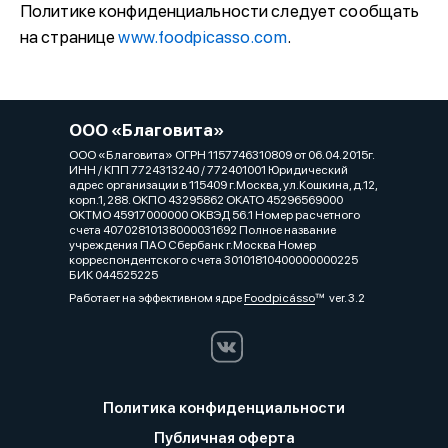
Политике конфиденциальности следует сообщать
на странице
www.foodpicasso.com
.
ООО «Благовита»
ООО «Благовита» ОГРН 1157746310809 от 06.04.2015г.
ИНН / КПП 7724313240 / 772401001 Юридический
адрес организации в 115409 г.Москва, ул.Кошкина, д.12,
корп.1, 288. ОКПО 43295862 ОКАТО 45296569000
ОКТМО 45917000000 ОКВЭД 56.1 Номер расчетного
счета 40702810138000031692 Полное название
учреждения ПАО Сбербанк г.Москва Номер
корреспондентского счета 30101810400000000225
БИК 044525225
Работает на эффективном ядре
Foodpicásso
ver. 3.2
Политика конфиденциальности
Публичная оферта