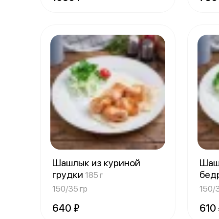
Шашлык из куриной
Шаш
грудки
бед
185 г
150/35 гр
150/3
640 ₽
610