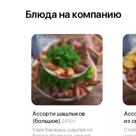
Блюда на компанию
Ассорти шашлыков
Асс
(большое)
из 
2410 г
Каре барашка, шашлык из
Стей
бараньей мякоти, свиной
шашл