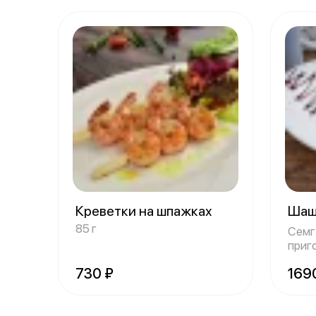
Креветки на шпажках
Шаш
85 г
Семг
приг
730 ₽
169