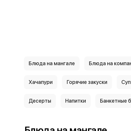
{{ textContacts }}
Блюда на мангале
Блюда на компа
Хачапури
Горячие закуски
Суп
Десерты
Напитки
Банкетные 
Блюда на мангале