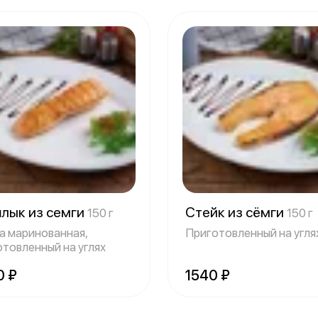
лык из семги
Стейк из сёмги
150 г
150 г
а маринованная,
Приготовленный на угля
отовленный на углях
0 ₽
1540 ₽