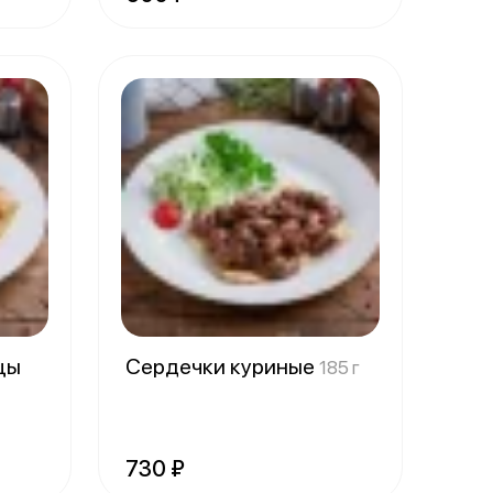
ицы
Сердечки куриные
185 г
730 ₽