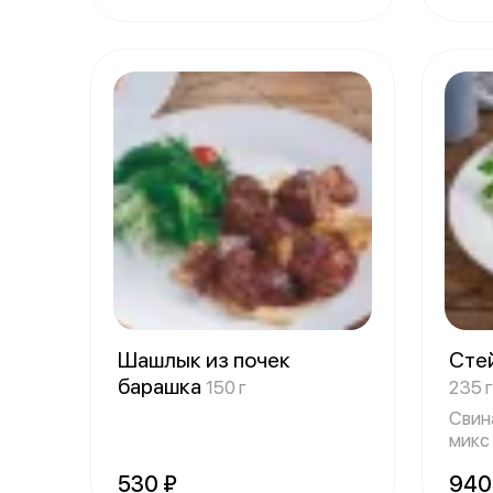
Шашлык из почек
Сте
барашка
150 г
235 г
Свин
микс 
200/
530 ₽
940