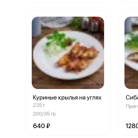
Куриные крылья на углях
Сиба
235 г
Приг
200/35 гр
640 ₽
128