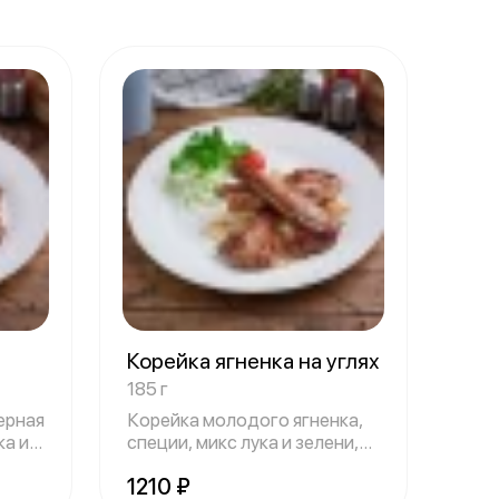
Корейка ягненка на углях
185 г
ерная
Корейка молодого ягненка,
ка и
специи, микс лука и зелени,
лаваш
1210 ₽