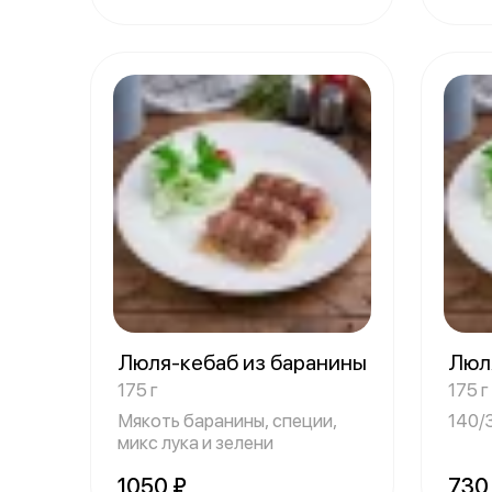
Люля-кебаб из баранины
Люл
175 г
175 г
Мякоть баранины, специи,
140/
микс лука и зелени
1050 ₽
730