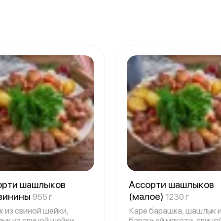
орти шашлыков
Ассорти шашлыков
свинины
(малое)
955 г
1230 г
к из свиной шейки,
Каре барашка, шашлык 
ык из свиной шейки,
бараньей мякоти, свино