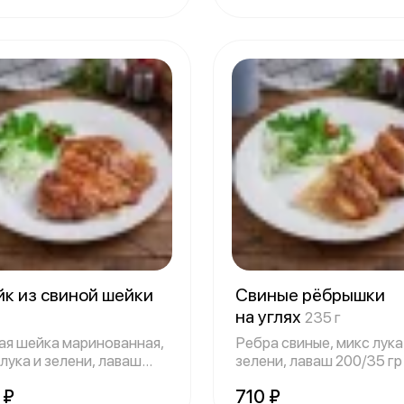
йк из свиной шейки
Свиные рёбрышки
на углях
235 г
ая шейка маринованная,
Ребра свиные, микс лука
лука и зелени, лаваш
зелени, лаваш 200/35 гр
35
 ₽
710 ₽