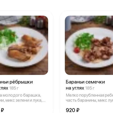
аньи рёбрышки
Бараньи семечки
глях
на углях
185 г
185 г
а молодого барашка,
Мелко порубленная реб
и, микс зелени и лука,
часть баранины, микс лу
ш 15
зелен
 ₽
920 ₽