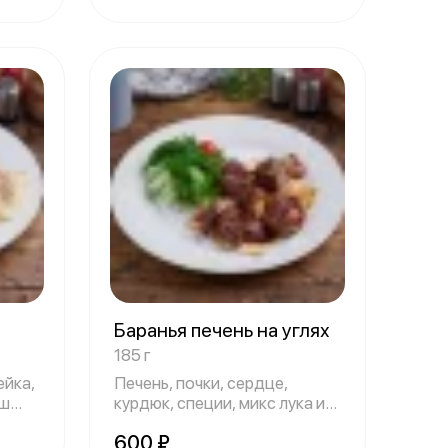
Баранья печень на углях
185 г
ейка,
Печень, почки, сердце,
аш
курдюк, специи, микс лука и
зелени, л
600 ₽