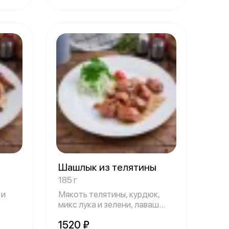
Шашлык из телятины
185 г
 и
Мякоть телятины, курдюк,
микс лука и зелени, лаваш
150/35 гр
1520 ₽