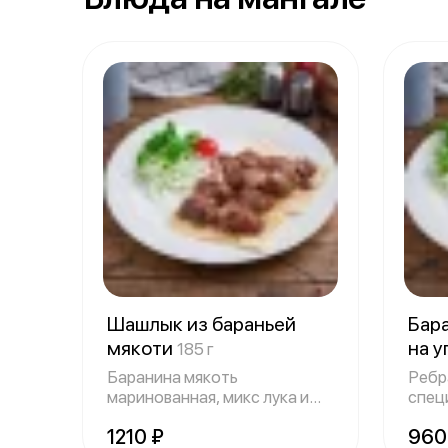
Шашлык из бараньей
Бар
мякоти
на у
185 г
Баранина мякоть
Ребр
маринованная, микс лука и
специ
зелени, лаваш 150/
лава
1210 ₽
960