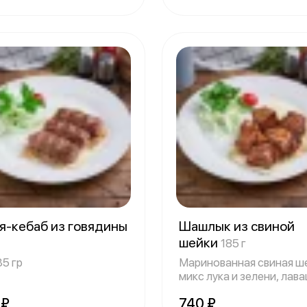
я-кебаб из говядины
Шашлык из свиной
шейки
185 г
35 гр
Маринованная свиная ш
микс лука и зелени, лав
150/35
 ₽
740 ₽