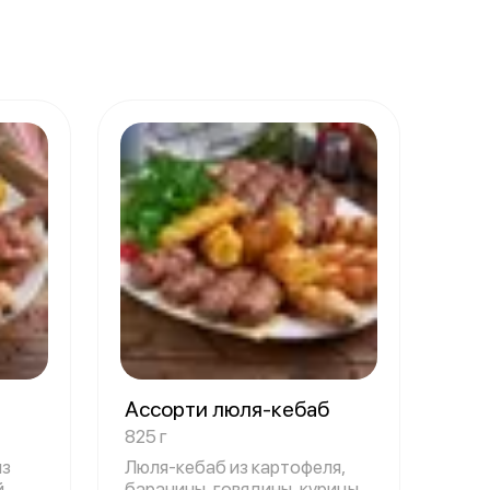
Ассорти люля-кебаб
825 г
из
Люля-кебаб из картофеля,
й
баранины, говядины, курицы с