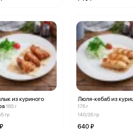
лык из куриного
Люля-кебаб из кур
ра
185 г
175 г
5 гр
140/35 гр
 ₽
640 ₽