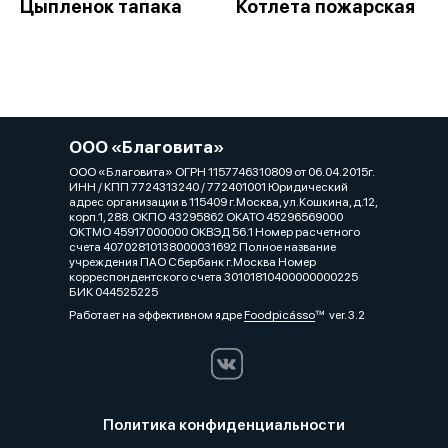
Цыпленок тапака
Котлета пожарская
ООО «Благовита»
ООО «Благовита» ОГРН 1157746310809 от 06.04.2015г.
ИНН / КПП 7724313240 / 772401001 Юридический
адрес организации в 115409 г.Москва, ул.Кошкина, д.12,
корп.1, 288. ОКПО 43295862 ОКАТО 45296569000
ОКТМО 45917000000 ОКВЭД 56.1 Номер расчетного
счета 40702810138000031692 Полное название
учреждения ПАО Сбербанк г.Москва Номер
корреспондентского счета 30101810400000000225
БИК 044525225
Работает на эффективном ядре
Foodpicásso
ver. 3.2
Политика конфиденциальности