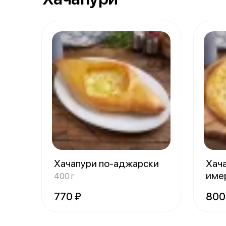
Хачапури по-аджарски
Хача
име
400 г
770 ₽
800