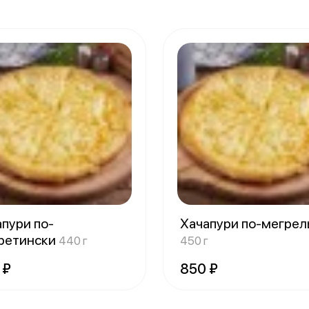
пури по-
Хачапури по-мегрел
ретински
440 г
450 г
 ₽
850 ₽