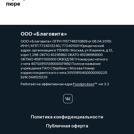
пюре
ООО «Благовита»
ООО «Благовита» ОГРН 1157746310809 от 06.04.2015г.
ИНН / КПП 7724313240 / 772401001 Юридический
адрес организации в 115409 г.Москва, ул.Кошкина, д.12,
корп.1, 288. ОКПО 43295862 ОКАТО 45296569000
ОКТМО 45917000000 ОКВЭД 56.1 Номер расчетного
счета 40702810138000031692 Полное название
учреждения ПАО Сбербанк г.Москва Номер
корреспондентского счета 30101810400000000225
БИК 044525225
Работает на эффективном ядре
Foodpicásso
ver. 3.2
Политика конфиденциальности
Публичная оферта