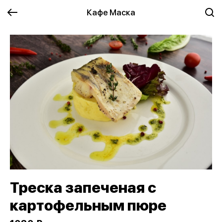
Кафе Маска
Треска запеченая с
картофельным пюре