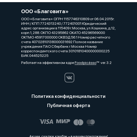
ООО «Благовита»
ООО «Благовита» ОГРН 1157746310809 от 06.04.2015г.
ИНН / КПП 7724313240 / 772401001 Юридический
адрес организации в 115409 г.Москва, ул.Кошкина, д.12,
корп.1, 288. ОКПО 43295862 ОКАТО 45296569000
ОКТМО 45917000000 ОКВЭД 56.1 Номер расчетного
счета 40702810138000031692 Полное название
учреждения ПАО Сбербанк г.Москва Номер
корреспондентского счета 30101810400000000225
БИК 044525225
Работает на эффективном ядре
Foodpicásso
ver. 3.2
Политика конфиденциальности
Публичная оферта
Акции, скидки, кэшбэк − в нашем приложении!