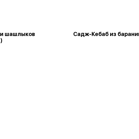
ти шашлыков
Садж-Кебаб из баран
)