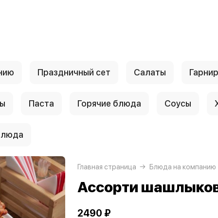
нию
Праздничный сет
Салаты
Гарни
ы
Паста
Горячие блюда
Соусы
блюда
Главная страница
Блюда на компанию
Ассорти шашлыков
2490 ₽