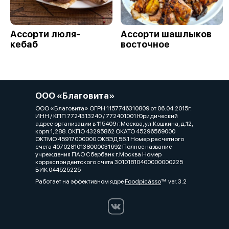
Ассорти люля-
Ассорти шашлыков
кебаб
восточное
ООО «Благовита»
ООО «Благовита» ОГРН 1157746310809 от 06.04.2015г.
ИНН / КПП 7724313240 / 772401001 Юридический
адрес организации в 115409 г.Москва, ул.Кошкина, д.12,
корп.1, 288. ОКПО 43295862 ОКАТО 45296569000
ОКТМО 45917000000 ОКВЭД 56.1 Номер расчетного
счета 40702810138000031692 Полное название
учреждения ПАО Сбербанк г.Москва Номер
корреспондентского счета 30101810400000000225
БИК 044525225
Работает на эффективном ядре
Foodpicásso
ver. 3.2