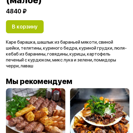
(малое)
4840 ₽
В корзину
Каре барашка, шашлык из бараньей мякоти, свиной
шейки, телятины, куриного бедра, куриной грудки, люля-
кебаб из баранины, говядины, курицы, картофель
печеный с курдюком, микс лука и зелени, помидоры
черри, лаваш
Мы рекомендуем