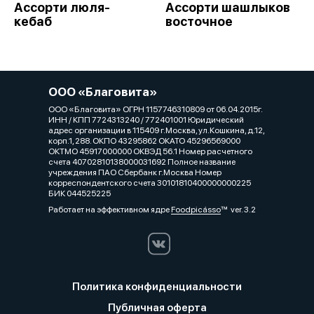
Ассорти люля-
Ассорти шашлыков
кебаб
восточное
ООО «Благовита»
ООО «Благовита» ОГРН 1157746310809 от 06.04.2015г.
ИНН / КПП 7724313240 / 772401001 Юридический
адрес организации в 115409 г.Москва, ул.Кошкина, д.12,
корп.1, 288. ОКПО 43295862 ОКАТО 45296569000
ОКТМО 45917000000 ОКВЭД 56.1 Номер расчетного
счета 40702810138000031692 Полное название
учреждения ПАО Сбербанк г.Москва Номер
корреспондентского счета 30101810400000000225
БИК 044525225
Работает на эффективном ядре
Foodpicásso
ver. 3.2
Политика конфиденциальности
Публичная оферта